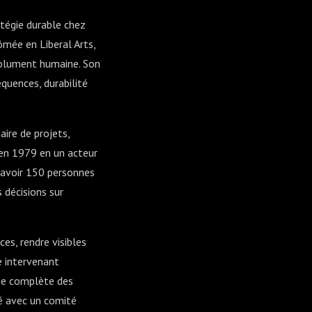
atégie durable chez
ômée en Liberal Arts,
ésolument humaine. Son
équences, durabilité
aire de projets,
 en 1979 en un acteur
– avoir 150 personnes
s décisions sur
ces, rendre visibles
e intervenant
hie complète des
ré avec un comité