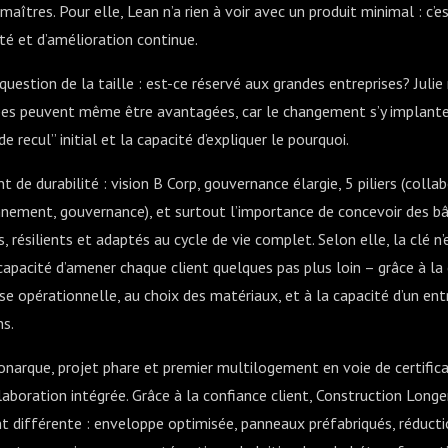
aîtres. Pour elle, Lean n’a rien à voir avec un produit minimal : c’e
rté et d’amélioration continue.
question de la taille : est-ce réservé aux grandes entreprises? Julie
pes peuvent même être avantagées, car le changement s’y implante 
de recul” initial et la capacité d’expliquer le pourquoi.
 de durabilité : vision B Corp, gouvernance élargie, 5 piliers (collab
ement, gouvernance), et surtout l’importance de concevoir des b
, résilients et adaptés au cycle de vie complet. Selon elle, la clé n
 capacité d’amener chaque client quelques pas plus loin – grâce à la 
yse opérationnelle, au choix des matériaux, et à la capacité d’un en
ns.
Monarque, projet phare et premier multilogement en voie de certific
aboration intégrée. Grâce à la confiance client, Construction Longe
t différente : enveloppe optimisée, panneaux préfabriqués, réducti