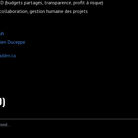
D (budgets partagés, transparence, profit à risque)
 collaboration, gestion humaine des projets
uh
tien Duceppe
addm.ca
0)