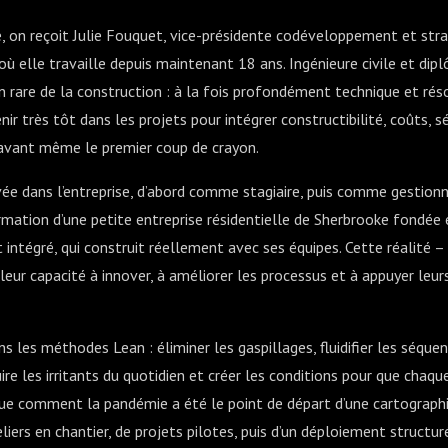
de, on reçoit Julie Fouquet, vice-présidente codéveloppement et str
où elle travaille depuis maintenant 18 ans. Ingénieure civile et dipl
ion rare de la construction : à la fois profondément technique et r
nir très tôt dans les projets pour intégrer constructibilité, coûts, s
 avant même le premier coup de crayon.
ivée dans l’entreprise, d’abord comme stagiaire, puis comme gestionn
mation d’une petite entreprise résidentielle de Sherbrooke fondée
 intégré, qui construit réellement avec ses équipes. Cette réalité 
 leur capacité à innover, à améliorer les processus et à appuyer leur
 les méthodes Lean : éliminer les gaspillages, fluidifier les séquen
ire les irritants du quotidien et créer les conditions pour que chaqu
ique comment la pandémie a été le point de départ d’une cartograp
eliers en chantier, de projets pilotes, puis d’un déploiement structu