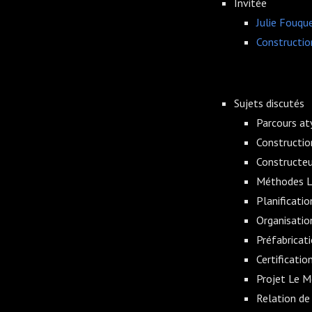
Invitée
Julie Fouqu
Constructio
Sujets discutés
Parcours aty
Constructio
Constructeu
Méthodes Le
Planificati
Organisatio
Préfabricat
Certificatio
Projet Le Mo
Relation de