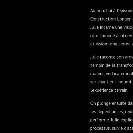
Aujourd’hui à l’épiso
Construction Longer, 
Julie incarne une vis
rôle l’amène à interve
et vision long terme
Julie raconte son arr
témoin de la transfor
majeur, verticalement
sur chantier – nourrit
l’expérience terrain.
On plonge ensuite dans
les dépendances, rédu
performe. Julie expl
processus, suivie d’at