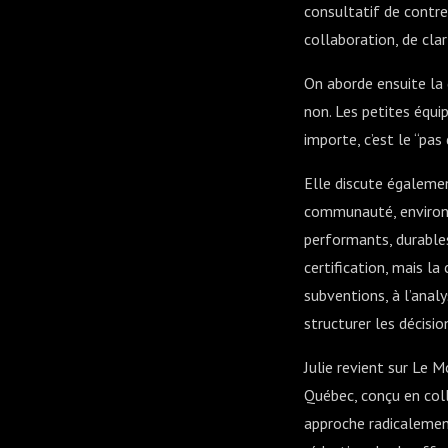
consultatif de contrem
collaboration, de cla
On aborde ensuite la 
non. Les petites équi
importe, c’est le “pas 
Elle discute également
communauté, environn
performants, durables
certification, mais la
subventions, à l’anal
structurer les décisio
Julie revient sur Le 
Québec, conçu en coll
approche radicalemen