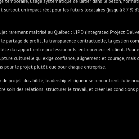
e temporaire, usage systématique de laitier dans le béton, formati
et surtout un impact réel pour les futurs locataires (jusqu’à 87 % 
jet rarement maîtrisé au Québec : l’IPD (Integrated Project Delivery
e partage de profit, la transparence contractuelle, la gestion co
te du rapport entre professionnels, entrepreneur et client. Pour ell
rupture culturelle qui exige confiance, alignement et courage, mais
ns pour le projet plutôt que pour chaque entreprise.
de projet, durabilité, leadership et rigueur se rencontrent. Julie nou
re soin des relations, structurer le travail, et créer les conditions 