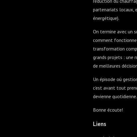
réduction du chauffag
partenariats locaux, 
énergétique).
On termine avec un su
comment fonctionne l
transformation complè
grands projets : une 
de meilleures décisio
Un épisode où gestion 
c’est avant tout prend
devienne quotidienne.
Bonne écoute!
Liens