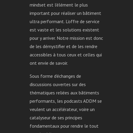
mindset est l’élément le plus
important pour réaliser un bâtiment
ultra performant. L’offre de service
est vaste et les solutions existent
pour y arriver. Notre mission est donc
de les démystifier et de les rendre
accessibles à tous ceux et celles qui
ont envie de savoir.
Sous forme d’échanges de
discussions ouvertes sur des
thématiques reliées aux bâtiments
performants, les podcasts ADDM se
veulent un accélérateur, voire un
catalyseur de ses principes
fondamentaux pour rendre le tout