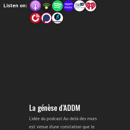
sujet.
Listen on:
La génèse d’ADDM
L’idée du podcast Au-delà des murs
est venue d’une constation que le